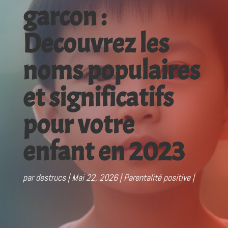
garcon :
Decouvrez les
noms populaires
et significatifs
pour votre
enfant en 2023
par
destrucs
Mai 22, 2026
Parentalité positive