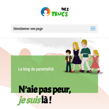
Sélectionner une page
Le blog de parentalité
N’aie pas peur,
je suis
là !