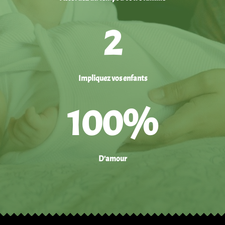
2
Impliquez vos enfants
100
%
D'amour